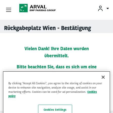
Unsere Angebote
Rückgabeplatz Wien - Bestätigung
Direkt zum Inhalt
Ihre Anforderungen
Vielen Dank! Ihre Daten wurden
Mobilitätslösungen
übermittelt.
Unsere Expertise
Bitte beachten Sie, dass es sich um eine
vorläufige Reservierung handelt. Sollte Ihr
Kontakt
Wunschtermin bereits vergeben sein, so
By clicking “Accept All Cookies”, you agree to the storing of cookies on your
wird sich unser Rückgabepartner mit Ihnen
device to enhance site navigation, analyze site usage, and assist in our
Über Arval
marketing efforts. Cookies can be used for ad personalization.
Cookies
in Verbindung setzen.
policy
Fahrer
Cookies Settings