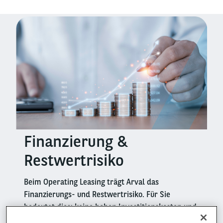
Left
column
Finanzierung &
Right
column
Restwertrisiko
Beim Operating Leasing trägt Arval das
Finanzierungs- und Restwertrisiko. Für Sie
bedeutet dies: keine hohen Investitionskosten und
mehr Liquidität für Ihr Geschäft. Am Ende der