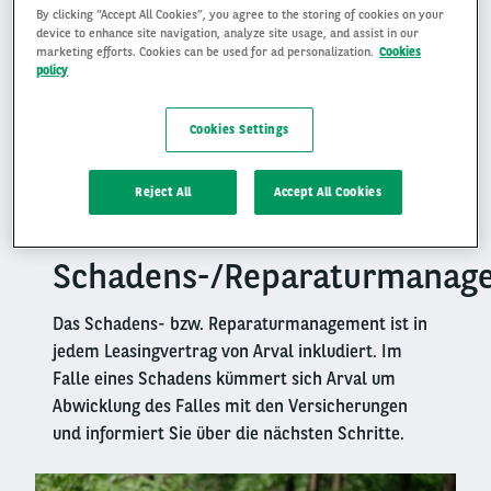
By clicking “Accept All Cookies”, you agree to the storing of cookies on your
Vertragslaufzeit trägt Arval das Restwertrisiko.
device to enhance site navigation, analyze site usage, and assist in our
Das bedeutet, dass wir die Verwertung des
marketing efforts. Cookies can be used for ad personalization.
Cookies
policy
Fahrzeugs - samt Risiken - übernehmen.
Für Kunden verschwindet damit einer der
Cookies Settings
lästigsten Faktoren: das Auto irgendwann selber
verkaufen und hoffen zu müssen, dass Sie einen
Reject All
Accept All Cookies
akzeptablen Preis erzielen.
Schadens-/Reparaturmanag
Left
column
Das Schadens- bzw. Reparaturmanagement ist in
jedem Leasingvertrag von Arval inkludiert. Im
Falle eines Schadens kümmert sich Arval um
Abwicklung des Falles mit den Versicherungen
und informiert Sie über die nächsten Schritte.
Right