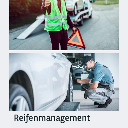
Left
column
Reifenmanagement
Right
column