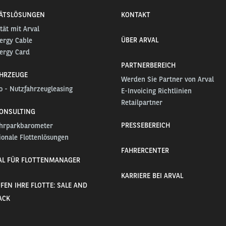
TÄTSLÖSUNGEN
KONTAKT
tät mit Arval
ÜBER ARVAL
ergy Cable
ergy Card
PARTNERBEREICH
HRZEUGE
Werden Sie Partner von Arval
o - Nutzfahrzeugleasing
E-Invoicing Richtlinien
Retailpartner
CONSULTING
PRESSEBEREICH
uhrparkbarometer
ionale Flottenlösungen
FAHRERCENTER
AL FÜR FLOTTENMANAGER
KARRIERE BEI ARVAL
FEN IHRE FLOTTE: SALE AND
ACK