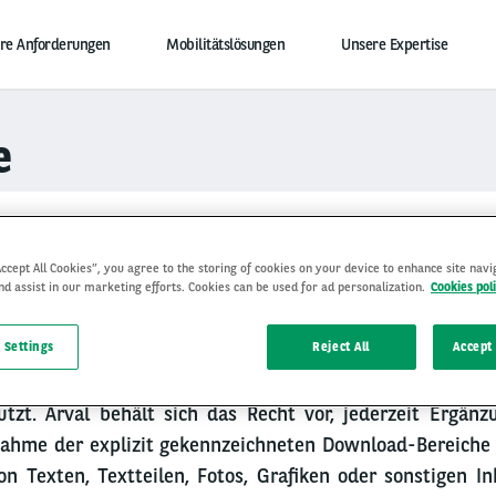
hre Anforderungen
Mobilitätslösungen
Unsere Expertise
e
Accept All Cookies”, you agree to the storing of cookies on your device to enhance site navi
RECHTLICHE HINWEISE
nd assist in our marketing efforts. Cookies can be used for ad personalization.
Cookies pol
 Settings
Reject All
Accept 
nd Layout der Webseiten der Arval (Österreich) (nac
ützt. Arval behält sich das Recht vor, jederzeit Ergä
ahme der explizit gekennzeichneten Download-Bereiche
on Texten, Textteilen, Fotos, Grafiken oder sonstigen I