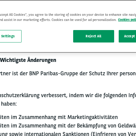
 Lieferant oder Partner von Arval Österreich sein mit Sitz
Accept All Cookies”, you agree to the storing of cookies on your device to enhance site navi
 unsere Datenschutzhinweise hier:
Datenschutzhinweis für
nd assist in our marketing efforts. Cookies can be used for ad personalization.
Cookies pol
 Settings
Reject All
Accept 
.5.2024
: Wichtigste Änderungen
artner ist der BNP Paribas-Gruppe der Schutz Ihrer pers
schutzerklärung verbessert, indem wir die folgenden In
 haben:
eiten im Zusammenhang mit Marketingaktivitäten
keiten im Zusammenhang mit der Bekämpfung von Geldwä
ung sowie internationalen Sanktionen (Einfrieren von V