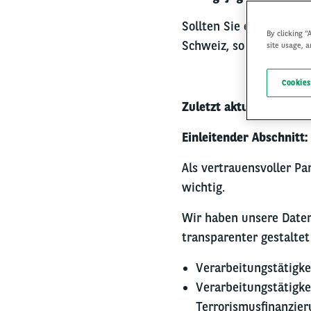
Sollten Sie ein externer
By clicking “
Schweiz, so finden Sie
site usage, a
Cookies
Zuletzt aktualisiert: 27
Einleitender Abschnitt
Als vertrauensvoller P
wichtig.
Wir haben unsere Daten
transparenter gestaltet
Verarbeitungstätigk
Verarbeitungstätig
Terrorismusfinanzier