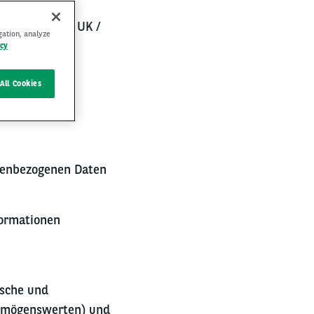
e in der EEA / UK /
gation, analyze
 Partner
icy
All Cookies
onenbezogenen Daten
formationen
sche und
ermögenswerten) und