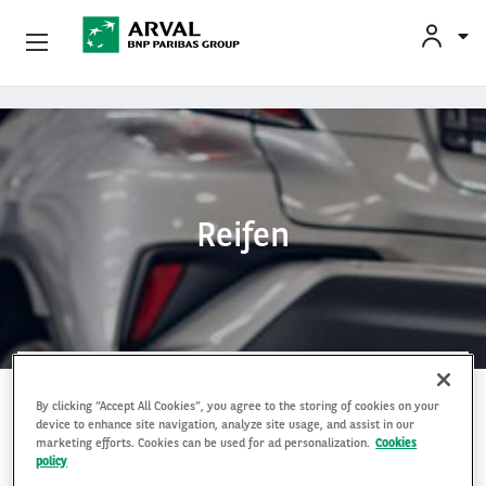
Unsere Angebote
Direkt zum Inhalt
Ihre Anforderungen
Mobilitätslösungen
Reifen
Unsere Expertise
Kontakt
Über Arval
By clicking “Accept All Cookies”, you agree to the storing of cookies on your
REIFENDIENSTLEISTUNGEN
device to enhance site navigation, analyze site usage, and assist in our
Fahrer
marketing efforts. Cookies can be used for ad personalization.
Cookies
policy
Der Reifenbezug wird automatisiert über