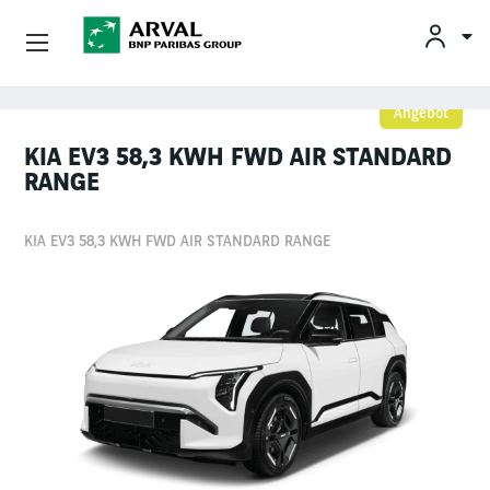
Unsere Angebote
Angebot
Direkt zum Inhalt
KIA EV3 58,3 KWH FWD AIR STANDARD
Ihre Anforderungen
RANGE
Mobilitätslösungen
KIA EV3 58,3 KWH FWD AIR STANDARD RANGE
Unsere Expertise
Kontakt
Über Arval
Fahrer