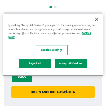
329 €
By clicking “Accept All Cookies”, you agree to the storing of cookies on your
zzgl. USt.
pro Monat
device to enhance site navigation, analyze site usage, and assist in our
marketing efforts. Cookies can be used for ad personalization.
Cookies
policy
Dauer
72
Monate
Cookies Settings
72
Reject All
Accept All Cookies
Inkludierte Kilometer
10000
km/Jahr
10000
DIESES ANGEBOT AUSWÄHLEN